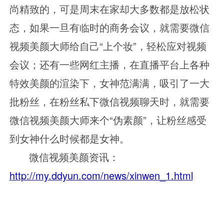
尚精致的，可是周末在家却大多数都是放松状
态，如果一旦有临时的商务会议，就需要微信
视频美颜大师给自己
“上个妆”，轻松应对视频
会议；还有一些网红主播，在直播平台上各种
特效美颜的渲染下，女神范满满，吸引了一大
批粉丝，在粉丝私下微信视频聊天时，就需要
微信视频美颜大师来个“伪素颜”，让粉丝感受
到女神什么时候都是女神。
微信视频美颜资讯：
http://my.ddyun.com/news/xinwen_1.html