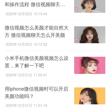
和操作流程 微信视频聊天怎
么开美颜
2020年12月02日 10:15:44
微信视频怎么美颜才能自然大
方 微信视频聊天怎么开美颜
2020年12月02日 10:12:52
小米手机微信美颜视频怎么设
置，来了解一下吧
2020年12月01日 11:03:41
用iphone微信视频时可以开启
美颜功能吗？
2020年12月01日 11:01:16