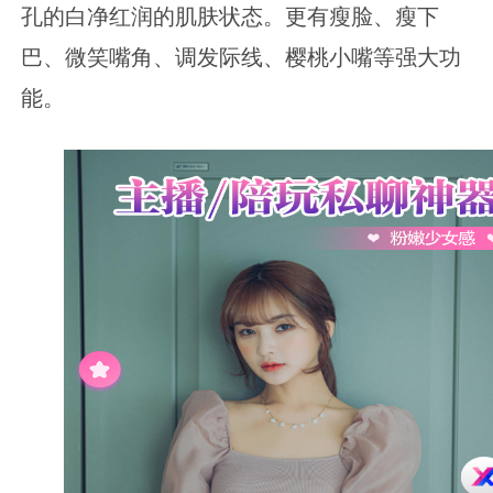
孔的白净红润的肌肤状态。更有瘦脸、瘦下
巴、微笑嘴角、调发际线、樱桃小嘴等强大功
能。