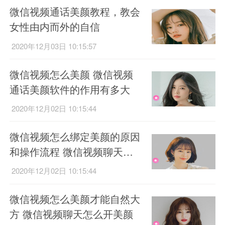
微信视频通话美颜教程，教会
女性由内而外的自信
2020年12月03日 10:15:57
微信视频怎么美颜 微信视频
通话美颜软件的作用有多大
2020年12月02日 10:15:44
微信视频怎么绑定美颜的原因
和操作流程 微信视频聊天怎
么开美颜
2020年12月02日 10:15:44
微信视频怎么美颜才能自然大
方 微信视频聊天怎么开美颜