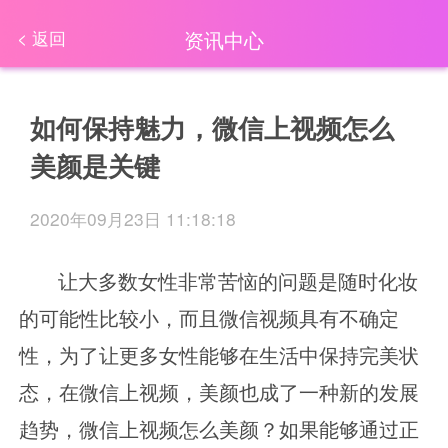
资讯中心
< 返回
如何保持魅力，微信上视频怎么
美颜是关键
2020年09月23日 11:18:18
让大多数女性非常苦恼的问题是随时化妆
的可能性比较小，而且微信视频具有不确定
性，为了让更多女性能够在生活中保持完美状
态，在微信上视频，美颜也成了一种新的发展
趋势，
微信上视频怎么美颜
？
如果能够通过正