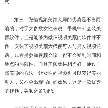
式。
第三，微信视频美颜大师的优势是不言而
喻的，对于大多数女性来说，手机中都会装美
颜软件，但是能够为微信视频美颜的软件并不
多，安装了视频美颜大师便可以与男友视频通
话，或者是参加视频会议，都不会受到时间和
地点的局限性。而且美颜效果相当好，通过自
然美颜的方法，让女性的视频也可以变得美丽
动人，又不会出现假面的效果，这是一款优秀
的视频，美颜必备功能。