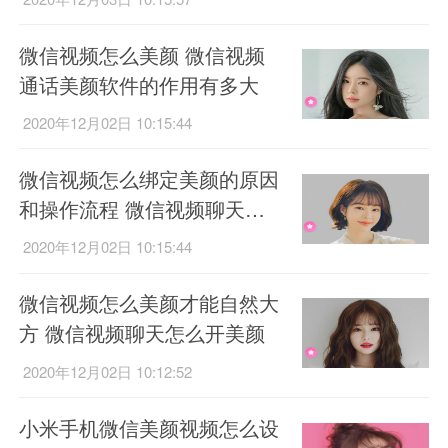
微信视频怎么美颜 微信视频
通话美颜软件的作用有多大
2020年12月02日 10:15:44
微信视频怎么绑定美颜的原因
和操作流程 微信视频聊天怎
么开美颜
2020年12月02日 10:15:44
微信视频怎么美颜才能自然大
方 微信视频聊天怎么开美颜
2020年12月02日 10:12:52
小米手机微信美颜视频怎么设