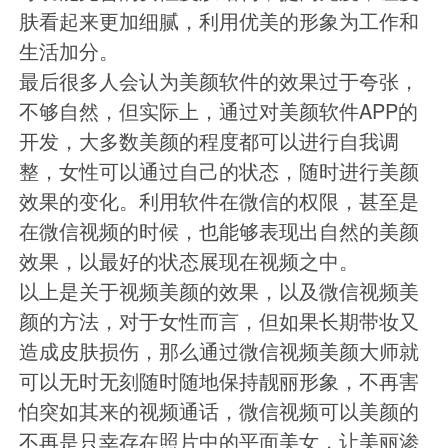
肤看起来更加细腻，利用优美的形象为工作和
生活加分
。
最后很多人会认为美颜软件的效果过于夸张
，
不够自然，但实际上，通过对美颜软件APP的
开发，大多数美颜的程度都可以进行自我调
整，女性可以通过自己的状态，随时进行美颜
效果的变化。利用软件在微信的权限，甚至是
在微信视频的时候，也能够表现出自然的美颜
效果，以最好的状态展现在视频之中。
以上是关于视频美颜的效果，以及微信视频美
颜的方法，对于女性而言，但如果长期带妆又
造成皮肤损伤，那么通过微信视频美颜大师就
可以无时无刻随时随地保持靓丽形象，不再害
怕突如其来的视频通话，微信视频可以美颜的
不再是只幸存在照片中的平面美女，让美丽渗