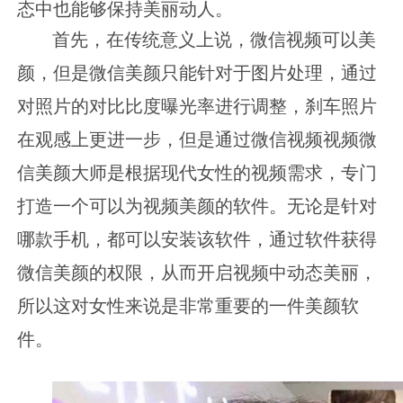
态中也能够保持美丽动人。
首先，在传统意义上说，微信视频可以美
颜，但是微信美颜只能针对于图片处理，通过
对照片的对比比度曝光率进行调整，刹车照片
在观感上更进一步，但是通过微信视频视频微
信美颜大师是根据现代女性的视频需求，专门
打造一个可以为视频美颜的软件。无论是针对
哪款手机，都可以安装该软件，通过软件获得
微信美颜的权限，从而开启视频中动态美丽，
所以这对女性来说是非常重要的一件美颜软
件。